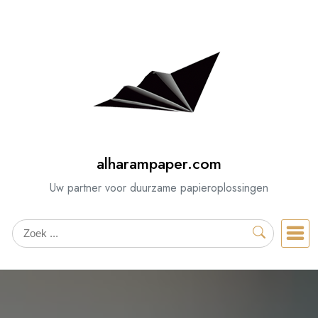
Spring
naar
de
inhoud
alharampaper.com
Uw partner voor duurzame papieroplossingen