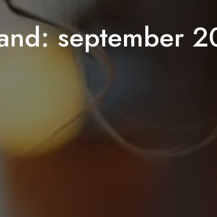
and:
september 2