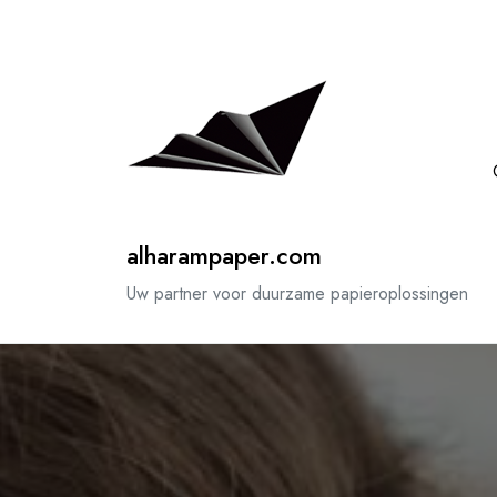
Spring
naar
de
inhoud
alharampaper.com
Uw partner voor duurzame papieroplossingen