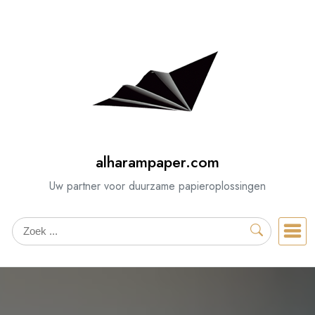
Spring
naar
de
inhoud
alharampaper.com
Uw partner voor duurzame papieroplossingen