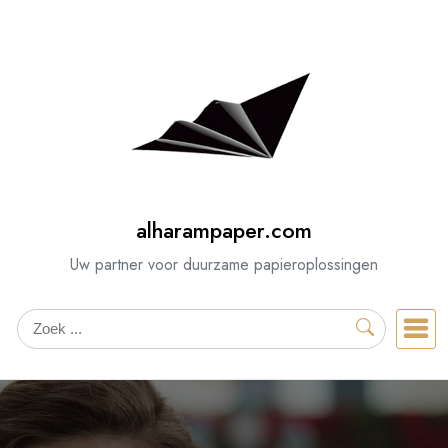
Spring
naar
de
inhoud
alharampaper.com
Uw partner voor duurzame papieroplossingen