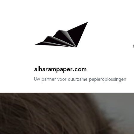
Spring
naar
de
inhoud
alharampaper.com
Uw partner voor duurzame papieroplossingen