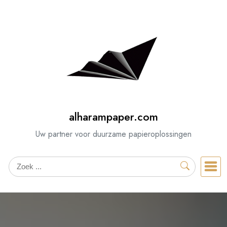
Spring
naar
de
inhoud
alharampaper.com
Uw partner voor duurzame papieroplossingen