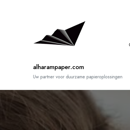
Spring
naar
de
inhoud
alharampaper.com
Uw partner voor duurzame papieroplossingen