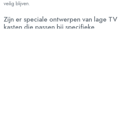
veilig blijven.
Zijn er speciale ontwerpen van lage TV
kasten die passen bij specifieke
interieurstijlen, zoals Scandinavisch of
industrieel design?
Ja, er zijn zeker speciale ontwerpen van lage TV kasten die
perfect passen bij specifieke interieurstijlen, zoals
Scandinavisch of industrieel design. Voor liefhebbers van de
Scandinavische stijl zijn lage TV kasten met minimalistische
vormen, lichte houtsoorten en strakke lijnen populair. Deze
stralen eenvoud en functionaliteit uit die kenmerkend zijn voor
Scandinavisch design. Aan de andere kant passen lage TV
kasten met ruwe materialen, metalen accenten en een stoere
uitstraling goed bij een industrieel interieur. Deze kasten
voegen karakter toe aan de ruimte en complementeren de