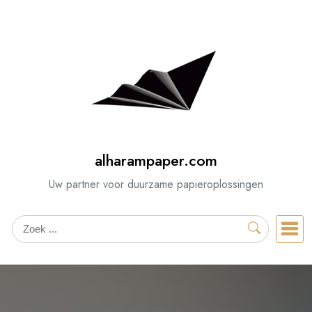
Spring
naar
de
inhoud
alharampaper.com
Uw partner voor duurzame papieroplossingen