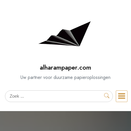
Spring
naar
de
inhoud
alharampaper.com
Uw partner voor duurzame papieroplossingen