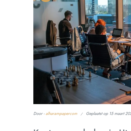
Door -
alharampapercom
Geplaatst op
15 maart 20