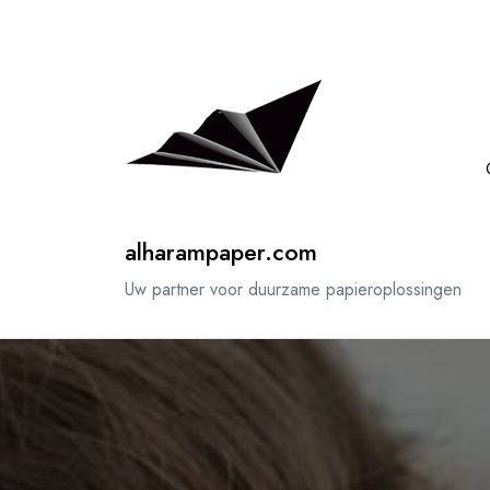
Spring
naar
de
inhoud
alharampaper.com
Uw partner voor duurzame papieroplossingen