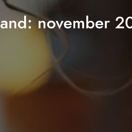
and:
november 2