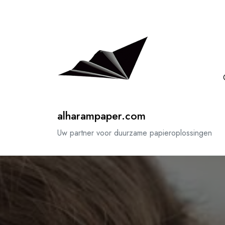
Spring
naar
de
inhoud
alharampaper.com
Uw partner voor duurzame papieroplossingen