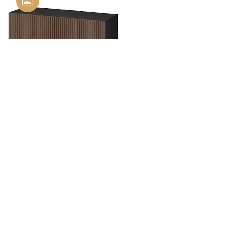
Stijlvolle IKEA TV Kast BESTÅ:
Functionele Oplossing voor je
Woonkamer
Door -
alharampapercom
Geplaatst op
08 april 2026
Artikel: IKEA TV Kast BESTÅ IKEA TV Kast BESTÅ: Stijlvolle
en Functionele Oplossing voor je Woonkamer Als je op zoek
bent naar een stijlvolle en functionele opbergoplossing voor je
televisie en media-apparatuur, dan is de IKEA TV Kast BESTÅ