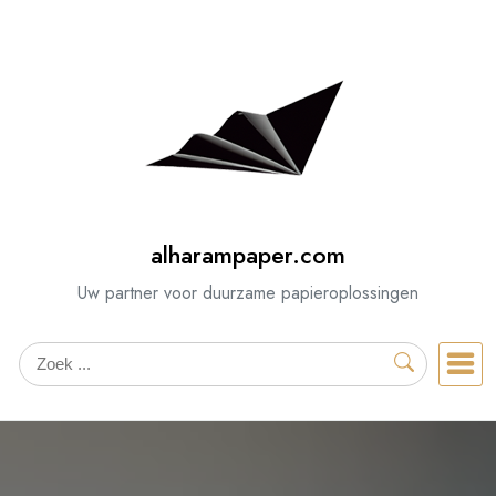
Spring
naar
de
inhoud
alharampaper.com
Uw partner voor duurzame papieroplossingen