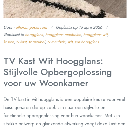
Door -
alharampapercom
Geplaatst op
16 april 2026
Geplaatst in
hoogglans
,
hoogglans meubelen
,
hoogglans wit
,
kasten
,
tv kast
,
tv meubel
,
tv meubels
,
wit
,
wit hoogglans
TV Kast Wit Hoogglans:
Stijlvolle Opbergoplossing
voor uw Woonkamer
De TV kast in wit hoogglans is een populaire keuze voor veel
huiseigenaren die op zoek zijn naar een stijlvolle en
functionele opbergoplossing voor hun woonkamer. Met zijn
strakke ontwerp en glanzende afwerking voegt deze kast een