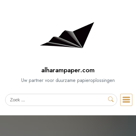
Spring
naar
de
inhoud
alharampaper.com
Uw partner voor duurzame papieroplossingen