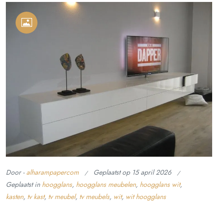
Door -
alharampapercom
Geplaatst op
15 april 2026
Geplaatst in
hoogglans
,
hoogglans meubelen
,
hoogglans wit
,
kasten
,
tv kast
,
tv meubel
,
tv meubels
,
wit
,
wit hoogglans