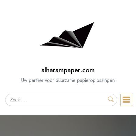
Spring
naar
de
inhoud
alharampaper.com
Uw partner voor duurzame papieroplossingen