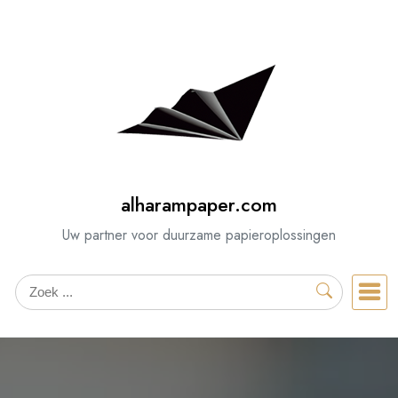
Spring
naar
de
inhoud
alharampaper.com
Uw partner voor duurzame papieroplossingen