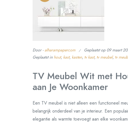
Door -
alharampapercom
Geplaatst op
09 maart 2
Geplaatst in
hout
,
kast
,
kasten
,
tv kast
,
tv meubel
,
tv meub
TV Meubel Wit met Hout
aan Je Woonkamer
Een TV meubel is niet alleen een functioneel meu
belangrijk onderdeel van je interieur. Een populai
elegantie als warmte toevoegt aan elke woonkam