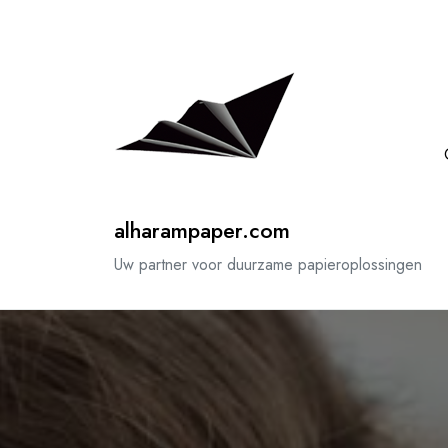
Spring
naar
de
inhoud
alharampaper.com
Uw partner voor duurzame papieroplossingen