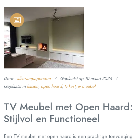
Door -
alharampapercom
Geplaatst op
10 maart 2026
Geplaatst in
kasten
,
open haard
,
tv kast
,
tv meubel
TV Meubel met Open Haard:
Stijlvol en Functioneel
Een TV meubel met open haard is een prachtige toevoeging