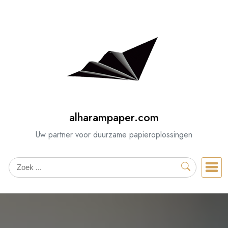
Spring
naar
de
inhoud
alharampaper.com
Uw partner voor duurzame papieroplossingen