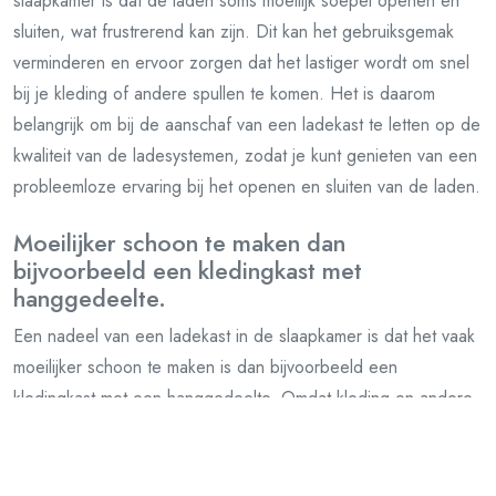
slaapkamer is dat de laden soms moeilijk soepel openen en
sluiten, wat frustrerend kan zijn. Dit kan het gebruiksgemak
verminderen en ervoor zorgen dat het lastiger wordt om snel
bij je kleding of andere spullen te komen. Het is daarom
belangrijk om bij de aanschaf van een ladekast te letten op de
kwaliteit van de ladesystemen, zodat je kunt genieten van een
probleemloze ervaring bij het openen en sluiten van de laden.
Moeilijker schoon te maken dan
bijvoorbeeld een kledingkast met
hanggedeelte.
Een nadeel van een ladekast in de slaapkamer is dat het vaak
moeilijker schoon te maken is dan bijvoorbeeld een
kledingkast met een hanggedeelte. Omdat kleding en andere
spullen in laden worden opgeborgen, kunnen stof en vuil zich
gemakkelijk ophopen, vooral in de hoeken en achterin de
laden. Dit kan het schoonmaakproces bemoeilijken en meer