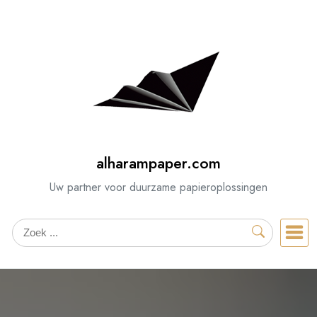
Spring
naar
de
inhoud
alharampaper.com
Uw partner voor duurzame papieroplossingen