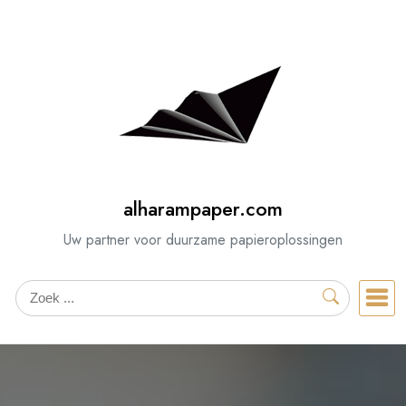
Spring
naar
de
inhoud
alharampaper.com
Uw partner voor duurzame papieroplossingen