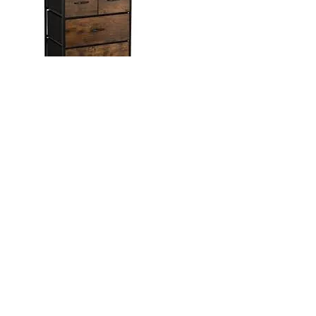
Stijlvolle Ladekast van Metaal:
Praktische Opbergoplossing voor
elk Interieur
Door -
alharampapercom
Geplaatst op
25 september 2025
Artikel: Ladekast van Metaal Ladekast van Metaal: Stijlvolle en
Duurzame Opbergoplossing Een ladekast van metaal is een
praktische en veelzijdige opbergoplossing die zowel
functioneel als stijlvol is. Of het nu in uw kantoor, slaapkamer,
woonkamer of keuken is, een ladekast van metaal biedt
voldoende ruimte om uw spullen georganiseerd te houden.