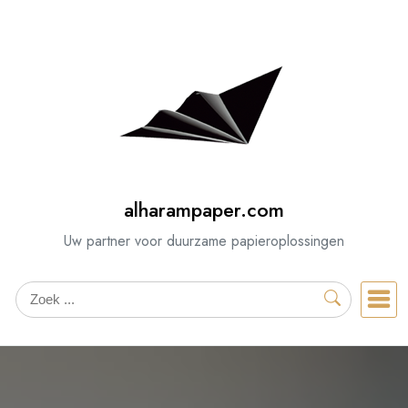
Spring
naar
de
inhoud
alharampaper.com
Uw partner voor duurzame papieroplossingen