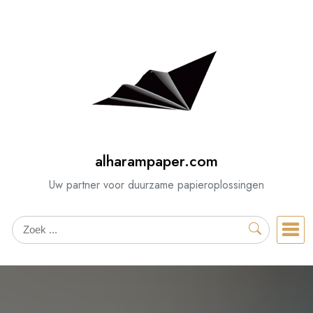
Spring
naar
de
inhoud
alharampaper.com
Uw partner voor duurzame papieroplossingen