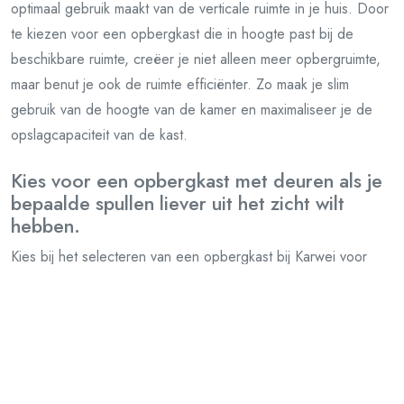
optimaal gebruik maakt van de verticale ruimte in je huis. Door
te kiezen voor een opbergkast die in hoogte past bij de
beschikbare ruimte, creëer je niet alleen meer opbergruimte,
maar benut je ook de ruimte efficiënter. Zo maak je slim
gebruik van de hoogte van de kamer en maximaliseer je de
opslagcapaciteit van de kast.
Kies voor een opbergkast met deuren als je
bepaalde spullen liever uit het zicht wilt
hebben.
Kies bij het selecteren van een opbergkast bij Karwei voor
een model met deuren als je specifieke spullen liever uit het
zicht wilt houden. Opbergkasten met deuren bieden een
handige en nette manier om items op te bergen zonder dat ze
direct zichtbaar zijn, waardoor je een opgeruimde uitstraling in
huis behoudt. Dit is vooral handig voor het opbergen van