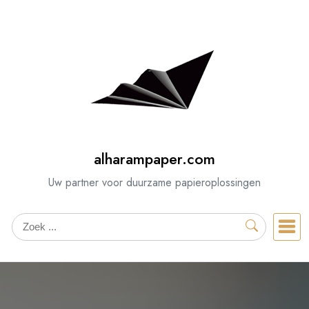
Spring
naar
de
inhoud
alharampaper.com
Uw partner voor duurzame papieroplossingen