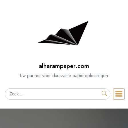
Spring
naar
de
inhoud
alharampaper.com
Uw partner voor duurzame papieroplossingen