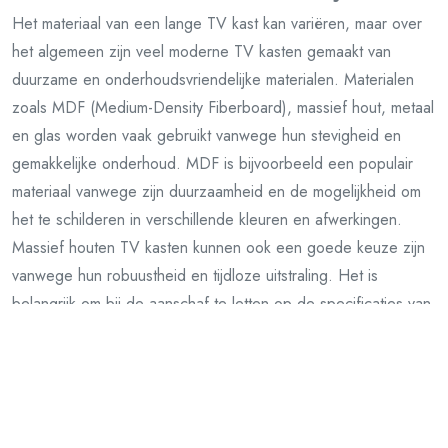
Het materiaal van een lange TV kast kan variëren, maar over
het algemeen zijn veel moderne TV kasten gemaakt van
duurzame en onderhoudsvriendelijke materialen. Materialen
zoals MDF (Medium-Density Fiberboard), massief hout, metaal
en glas worden vaak gebruikt vanwege hun stevigheid en
gemakkelijke onderhoud. MDF is bijvoorbeeld een populair
materiaal vanwege zijn duurzaamheid en de mogelijkheid om
het te schilderen in verschillende kleuren en afwerkingen.
Massief houten TV kasten kunnen ook een goede keuze zijn
vanwege hun robuustheid en tijdloze uitstraling. Het is
belangrijk om bij de aanschaf te letten op de specificaties van
het materiaal om ervoor te zorgen dat de lange TV kast aan
jouw duurzaamheids- en onderhoudseisen voldoet.
Past een 65-inch televisie op de lange TV
kast?