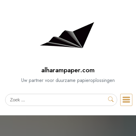
Spring
naar
de
inhoud
alharampaper.com
Uw partner voor duurzame papieroplossingen