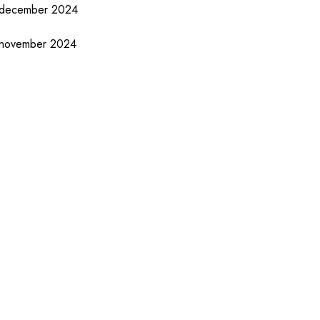
december 2024
november 2024
oktober 2024
september 2024
augustus 2024
juli 2024
juni 2024
mei 2024
april 2024
maart 2024