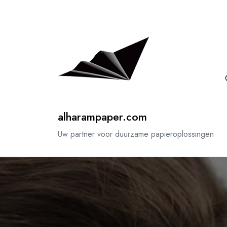
Spring
naar
de
inhoud
alharampaper.com
Uw partner voor duurzame papieroplossingen