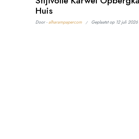
Stijlvolle Karwei Opbergk
Huis
Door -
alharampapercom
Geplaatst op
12 juli 2026
Artikel: Karwei Opbergkast Karwei Opbergkast: S
zijn essentiële meubelstukken in elk huis, en d
stijl en functionaliteit. Of je nu op zoek bent n
kantoor, een Karwei opbergkast kan de perfecte
Lees verder