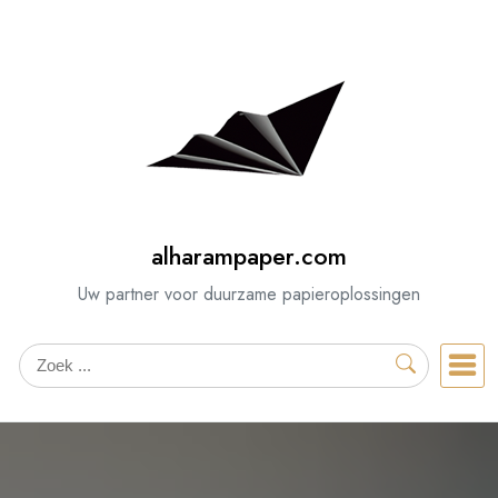
Spring
naar
de
inhoud
alharampaper.com
Uw partner voor duurzame papieroplossingen