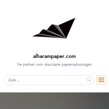
Spring
naar
de
inhoud
alharampaper.com
Uw partner voor duurzame papieroplossingen