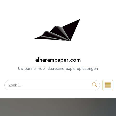
Spring
naar
de
inhoud
alharampaper.com
Uw partner voor duurzame papieroplossingen