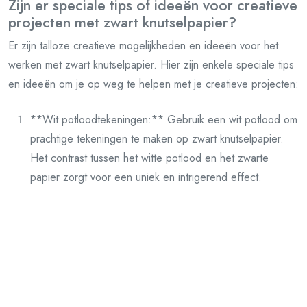
Zijn er speciale tips of ideeën voor creatieve
projecten met zwart knutselpapier?
Er zijn talloze creatieve mogelijkheden en ideeën voor het
werken met zwart knutselpapier. Hier zijn enkele speciale tips
en ideeën om je op weg te helpen met je creatieve projecten:
**Wit potloodtekeningen:** Gebruik een wit potlood om
prachtige tekeningen te maken op zwart knutselpapier.
Het contrast tussen het witte potlood en het zwarte
papier zorgt voor een uniek en intrigerend effect.
**Silhouetkunst:** Maak indrukwekkende silhouetten
door vormen uit zwart knutselpapier te knippen en deze
op een lichtere achtergrond te plakken. Experimenteer
met verschillende vormen en composities voor een
visueel aantrekkelijk resultaat.
**Sterrenhemelcollage:** Knip kleine sterren uit