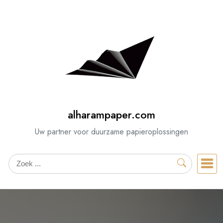
Spring
naar
de
inhoud
alharampaper.com
Uw partner voor duurzame papieroplossingen