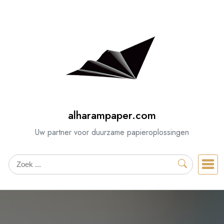
Spring
naar
de
inhoud
alharampaper.com
Uw partner voor duurzame papieroplossingen