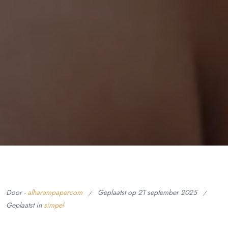
Door -
alharampapercom
Geplaatst op
21 september 2025
Geplaatst in
simpel