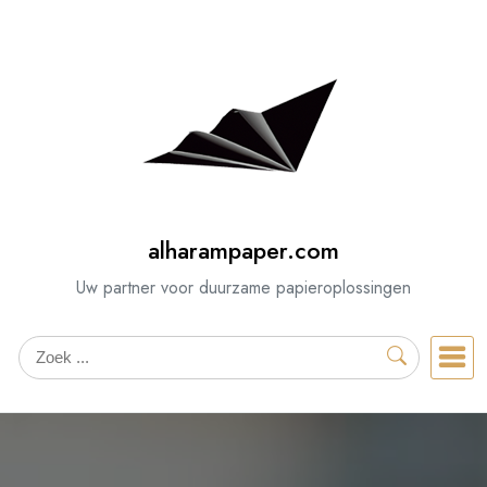
Spring
naar
de
inhoud
alharampaper.com
Uw partner voor duurzame papieroplossingen