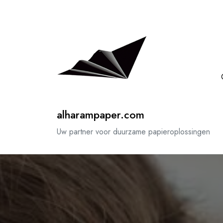
Spring
naar
de
inhoud
alharampaper.com
Uw partner voor duurzame papieroplossingen