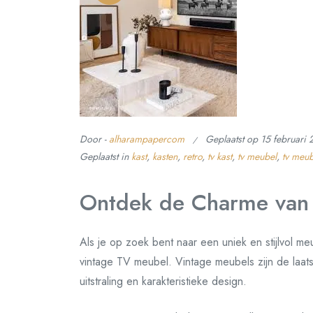
Door -
alharampapercom
Geplaatst op
15 februari
Geplaatst in
kast
,
kasten
,
retro
,
tv kast
,
tv meubel
,
tv meub
Ontdek de Charme van
Als je op zoek bent naar een uniek en stijlvol 
vintage TV meubel. Vintage meubels zijn de laat
uitstraling en karakteristieke design.