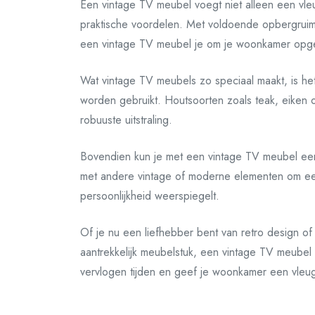
Een vintage TV meubel voegt niet alleen een vleug
praktische voordelen. Met voldoende opbergruim
een vintage TV meubel je om je woonkamer opg
Wat vintage TV meubels zo speciaal maakt, is het
worden gebruikt. Houtsoorten zoals teak, eike
robuuste uitstraling.
Bovendien kun je met een vintage TV meubel een
met andere vintage of moderne elementen om een 
persoonlijkheid weerspiegelt.
Of je nu een liefhebber bent van retro design o
aantrekkelijk meubelstuk, een vintage TV meube
vervlogen tijden en geef je woonkamer een vleug