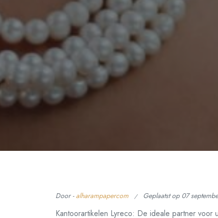
Door -
alharampapercom
Geplaatst op
07 septemb
Kantoorartikelen Lyreco: De ideale partner voor