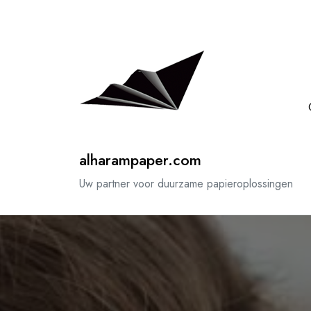
Spring
naar
de
inhoud
alharampaper.com
Uw partner voor duurzame papieroplossingen