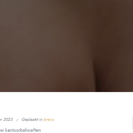
er 2023
Geplaatst in
lyreco
 uw kantoorbehoeften