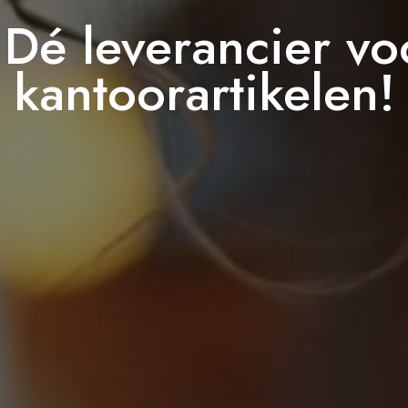
 Dé leverancier vo
kantoorartikelen!