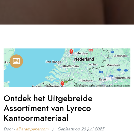
Ontdek het Uitgebreide
Assortiment van Lyreco
Kantoormateriaal
Door -
alharampapercom
Geplaatst op
26 juni 2025