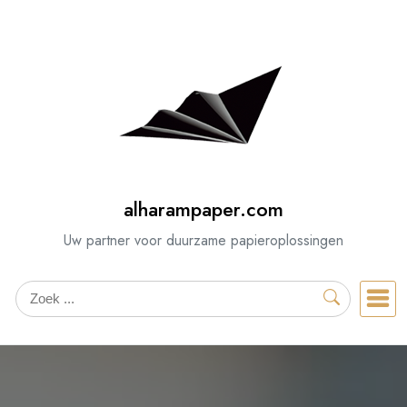
Spring
naar
de
inhoud
alharampaper.com
Uw partner voor duurzame papieroplossingen