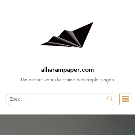
Spring
naar
de
inhoud
alharampaper.com
Uw partner voor duurzame papieroplossingen