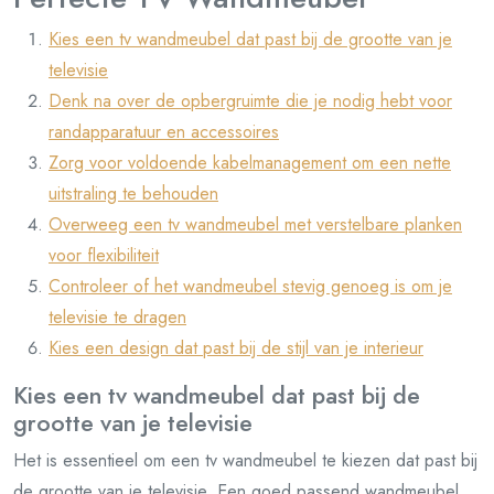
Kies een tv wandmeubel dat past bij de grootte van je
televisie
Denk na over de opbergruimte die je nodig hebt voor
randapparatuur en accessoires
Zorg voor voldoende kabelmanagement om een nette
uitstraling te behouden
Overweeg een tv wandmeubel met verstelbare planken
voor flexibiliteit
Controleer of het wandmeubel stevig genoeg is om je
televisie te dragen
Kies een design dat past bij de stijl van je interieur
Kies een tv wandmeubel dat past bij de
grootte van je televisie
Het is essentieel om een tv wandmeubel te kiezen dat past bij
de grootte van je televisie. Een goed passend wandmeubel