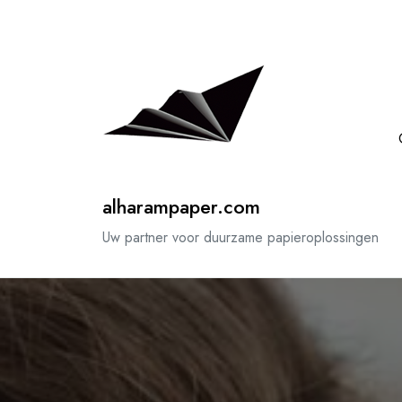
Spring
naar
de
inhoud
alharampaper.com
Uw partner voor duurzame papieroplossingen