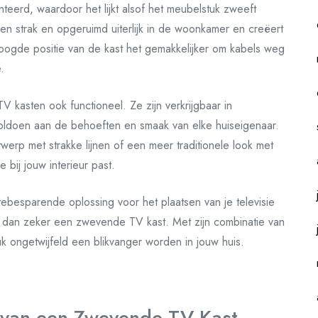
erd, waardoor het lijkt alsof het meubelstuk zweeft
en strak en opgeruimd uiterlijk in de woonkamer en creëert
oogde positie van de kast het gemakkelijker om kabels weg
.
 kasten ook functioneel. Ze zijn verkrijgbaar in
 voldoen aan de behoeften en smaak van elke huiseigenaar.
werp met strakke lijnen of een meer traditionele look met
bij jouw interieur past.
tebesparende oplossing voor het plaatsen van je televisie
 dan zeker een zwevende TV kast. Met zijn combinatie van
lstuk ongetwijfeld een blikvanger worden in jouw huis.
en van een Zwevende TV Kast