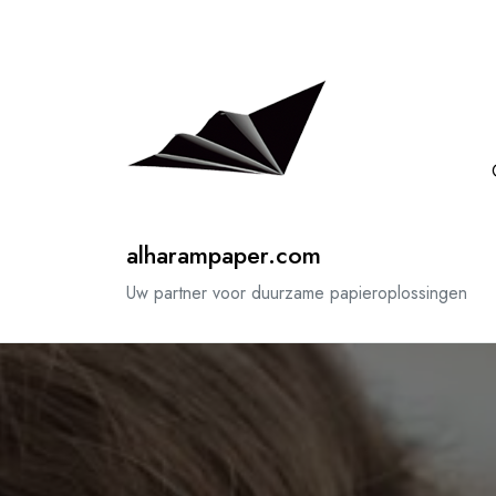
Spring
naar
de
inhoud
alharampaper.com
Uw partner voor duurzame papieroplossingen