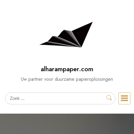
Spring
naar
de
inhoud
alharampaper.com
Uw partner voor duurzame papieroplossingen