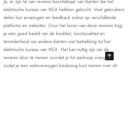
Ja, er zijn tal van reviews beschikbaar van klanten die het
elektrische bureau van IKEA hebben gekocht. Veel gebruikers
delen hun ervaringen en feedback online op verschillende
platforms en websites. Door het lezen van deze reviews krijg
je een goed beeld van de kwaliteit, functionaliteit en
tevredenheid van andere klanten met betrekking tot het
elektrische bureau van IKEA. Het kan nuttig zijn om de
reviews door te nemen voordat je tot aankoop overgaat,
zodat je een weloverwogen beslissing kunt nemen over dit
product.
Biedt IKEA ook bijpassende bureaustoelen
aan voor gebruik met het elektrische
bureau?
Ja, IKEA biedt een ruime selectie bijpassende bureaustoelen
aan die perfect samengaan met het elektrische bureau. Of je