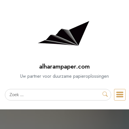
Spring
naar
de
inhoud
alharampaper.com
Uw partner voor duurzame papieroplossingen