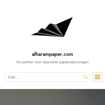
Spring
naar
de
inhoud
alharampaper.com
Uw partner voor duurzame papieroplossingen