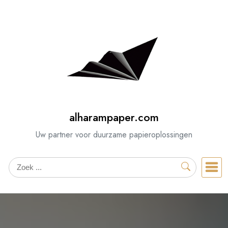
Spring
naar
de
inhoud
alharampaper.com
Uw partner voor duurzame papieroplossingen