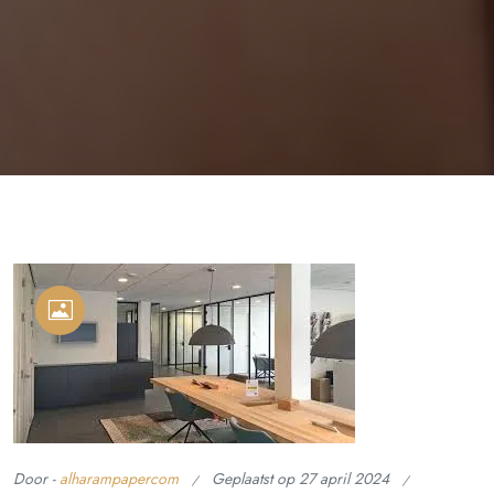
Door -
alharampapercom
Geplaatst op
27 april 2024