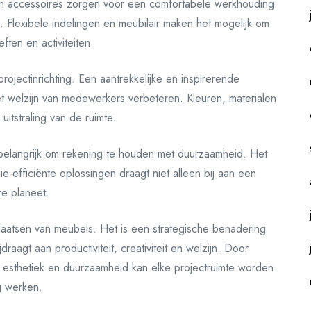
s en accessoires zorgen voor een comfortabele werkhouding
n. Flexibele indelingen en meubilair maken het mogelijk om
ten en activiteiten.
projectinrichting. Een aantrekkelijke en inspirerende
et welzijn van medewerkers verbeteren. Kleuren, materialen
uitstraling van de ruimte.
ok belangrijk om rekening te houden met duurzaamheid. Het
ie-efficiënte oplossingen draagt niet alleen bij aan een
e planeet.
 plaatsen van meubels. Het is een strategische benadering
aagt aan productiviteit, creativiteit en welzijn. Door
t, esthetiek en duurzaamheid kan elke projectruimte worden
g werken.