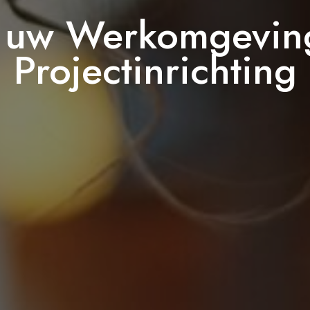
r uw Werkomgevin
Projectinrichting