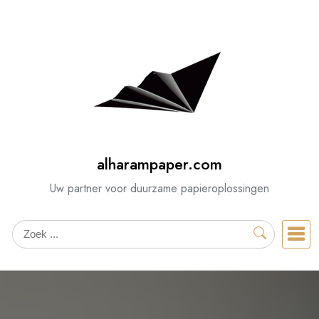
Spring
naar
de
inhoud
alharampaper.com
Uw partner voor duurzame papieroplossingen