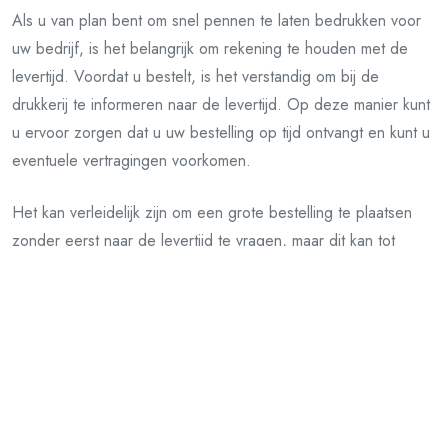
Als u van plan bent om snel pennen te laten bedrukken voor
uw bedrijf, is het belangrijk om rekening te houden met de
levertijd. Voordat u bestelt, is het verstandig om bij de
drukkerij te informeren naar de levertijd. Op deze manier kunt
u ervoor zorgen dat u uw bestelling op tijd ontvangt en kunt u
eventuele vertragingen voorkomen.
Het kan verleidelijk zijn om een grote bestelling te plaatsen
zonder eerst naar de levertijd te vragen, maar dit kan tot
problemen leiden als u niet op tijd kunt leveren aan uw klanten
of zakenpartners. Door vooraf naar de levertijd te informeren,
kunt u beter plannen en ervoor zorgen dat u op tijd kunt
leveren.
Bovendien kan het ook helpen om een ​​beetje extra tijd in te
plannen voor onverwachte vertragingen. Het kan bijvoorbeeld