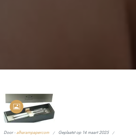
Door -
alharampapercom
Geplaatst op
14 maart 2025