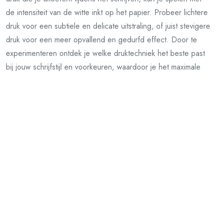
de intensiteit van de witte inkt op het papier. Probeer lichtere
druk voor een subtiele en delicate uitstraling, of juist stevigere
druk voor een meer opvallend en gedurfd effect. Door te
experimenteren ontdek je welke druktechniek het beste past
bij jouw schrijfstijl en voorkeuren, waardoor je het maximale
potentieel van de witte pen kunt benutten.
Vorig artikel
Tips voor het Kiezen van het Juiste Kantoor Meubel
Volgend artikel
Schitterende Creaties met Goud Papier