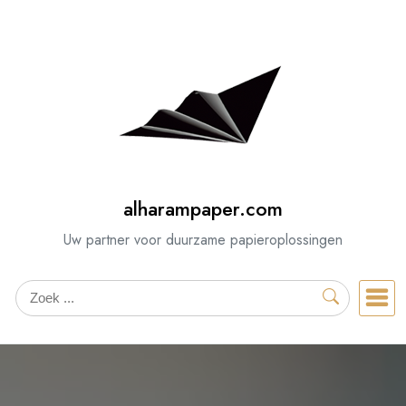
Spring
naar
de
inhoud
alharampaper.com
Uw partner voor duurzame papieroplossingen