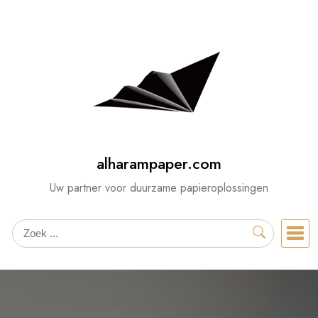
Spring
naar
de
inhoud
alharampaper.com
Uw partner voor duurzame papieroplossingen