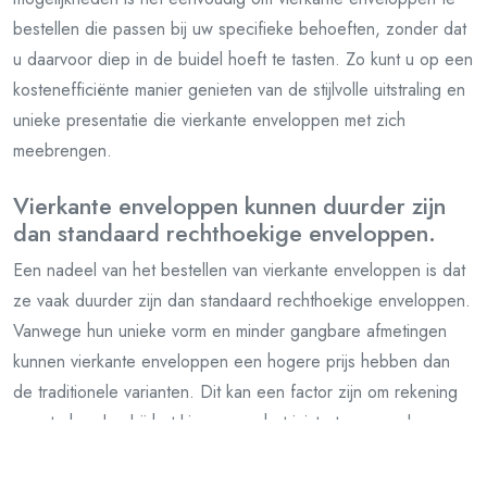
bestellen die passen bij uw specifieke behoeften, zonder dat
u daarvoor diep in de buidel hoeft te tasten. Zo kunt u op een
kostenefficiënte manier genieten van de stijlvolle uitstraling en
unieke presentatie die vierkante enveloppen met zich
meebrengen.
Vierkante enveloppen kunnen duurder zijn
dan standaard rechthoekige enveloppen.
Een nadeel van het bestellen van vierkante enveloppen is dat
ze vaak duurder zijn dan standaard rechthoekige enveloppen.
Vanwege hun unieke vorm en minder gangbare afmetingen
kunnen vierkante enveloppen een hogere prijs hebben dan
de traditionele varianten. Dit kan een factor zijn om rekening
mee te houden bij het kiezen van het juiste type envelop voor
uw verzendingen, vooral als u een strak budget heeft. Het is
belangrijk om de kosten af te wegen tegen de esthetische