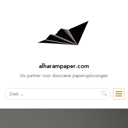
Spring
naar
de
inhoud
alharampaper.com
Uw partner voor duurzame papieroplossingen