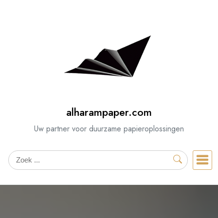
Spring
naar
de
inhoud
alharampaper.com
Uw partner voor duurzame papieroplossingen