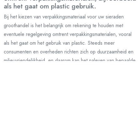
als het gaat om plastic gebruik.
Bij het kiezen van verpakkingsmateriaal voor uw sieraden
groothandel is het belangrijk om rekening te houden met
eventuele regelgeving omtrent verpakkingsmaterialen, vooral
als het gaat om het gebruik van plastic. Steeds meer
consumenten en overheden richten zich op duurzaamheid en
milieuvriendelijkheid, en daarom kan het naleven van bepaalde
regels met betrekking tot plastic gebruik een positieve invloed
hebben op uw bedrijf. Door te kiezen voor milieuvriendelijke
verpakkingsmaterialen laat u zien dat u begaan bent met het
milieu en draagt u bij aan een duurzamere toekomst.
Test verschillende verpakkingsmaterialen en
vraag feedback van klanten om te bepalen
wat het beste werkt.
Een waardevolle tip voor sieraden groothandels is om