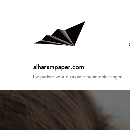
Spring
naar
de
inhoud
alharampaper.com
Uw partner voor duurzame papieroplossingen