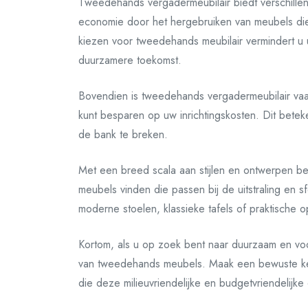
Tweedehands vergadermeubilair biedt verschillend
economie door het hergebruiken van meubels di
kiezen voor tweedehands meubilair vermindert u
duurzamere toekomst.
Bovendien is tweedehands vergadermeubilair vaak
kunt besparen op uw inrichtingskosten. Dit bet
de bank te breken.
Met een breed scala aan stijlen en ontwerpen b
meubels vinden die passen bij de uitstraling en 
moderne stoelen, klassieke tafels of praktische o
Kortom, als u op zoek bent naar duurzaam en vo
van tweedehands meubels. Maak een bewuste keu
die deze milieuvriendelijke en budgetvriendelijke