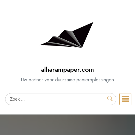
Spring
naar
de
inhoud
alharampaper.com
Uw partner voor duurzame papieroplossingen